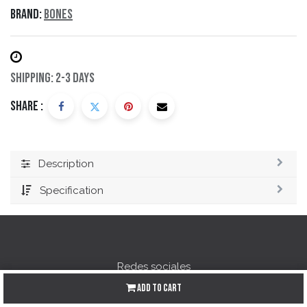
Brand:
Bones
Shipping: 2-3 Days
Share :
Description
Specification
Redes sociales
Add to Cart
Instagram