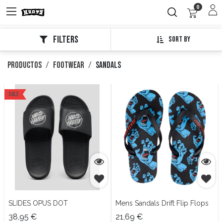
0
Filters
Sort By
Productos
Footwear
Sandals
Sale
SLIDES OPUS DOT
Mens Sandals Drift Flip Flops
38,95
€
21,69
€