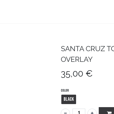
teboard
Accesorios
Zapatillas
Snowboard
SANTA CRUZ
T
OVERLAY
35,00
€
Color
Black