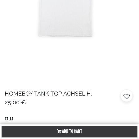
HOMEBOY
TANK TOP ACHSEL H.
25,00
€
Talla
XS
S
M
L
XL
Add to Cart