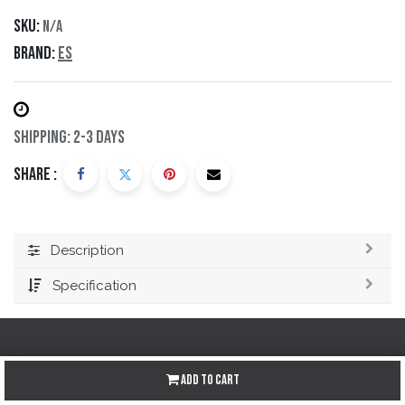
SKU:
N/A
Brand:
eS
Shipping: 2-3 Days
Share :
Description
Specification
Add to Cart
Redes sociales