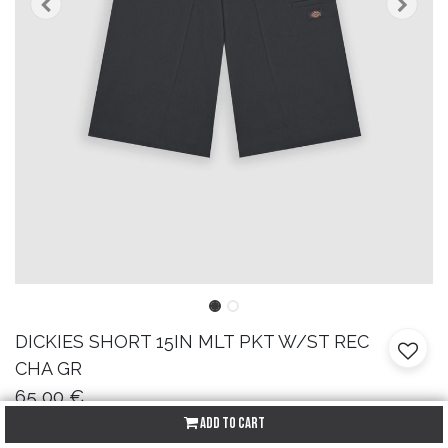
DICKIES
SHORT 15IN MLT PKT W/ST REC
CHA GR
65,00
€
Add to Cart