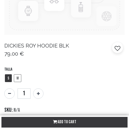
DICKIES
ROY HOODIE BLK
79,00
€
Talla
S
M
SKU:
N/A
Brand:
Dickies
Add to Cart