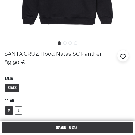
SANTA CRUZ
Hood Natas SC Panther
89,90
€
Talla
Black
Color
M
L
Add to Cart