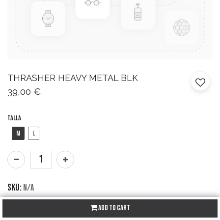
THRASHER
HEAVY METAL BLK
39,00
€
Talla
M
L
SKU:
N/A
Brand:
Thrasher
Add to Cart