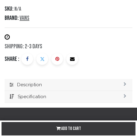
SKU:
N/A
Brand:
Vans
Shipping: 2-3 Days
Share :
Description
Specification
Add to Cart
Redes sociales