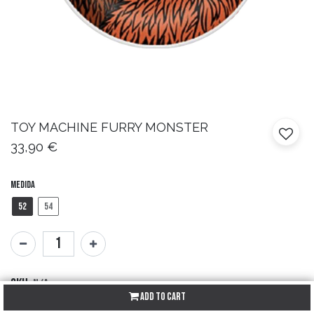
TOY MACHINE
FURRY MONSTER
33,90
€
Medida
52
54
SKU:
N/A
Add to Cart
Brand:
Toy Machine