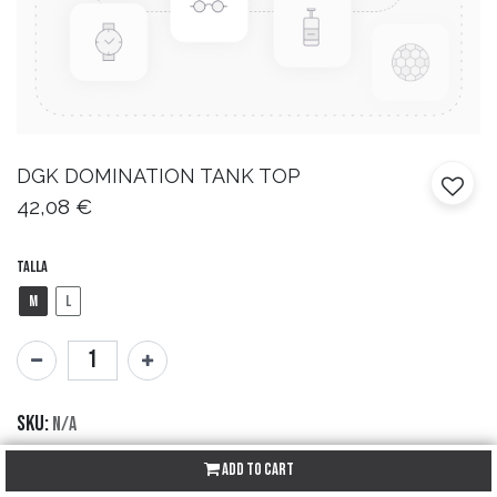
DGK
DOMINATION TANK TOP
42,08
€
Talla
M
L
SKU:
N/A
Brand:
DGK
Add to Cart