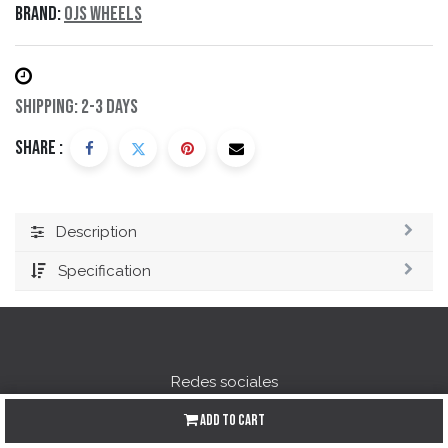
Brand:
Ojs Wheels
Shipping: 2-3 Days
Share :
Description
Specification
Redes sociales
Instagram
Add to Cart
Facebook