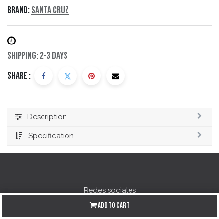
Brand:
Santa Cruz
Shipping: 2-3 Days
Share :
Description
Specification
Redes sociales
Add to Cart
Instagram