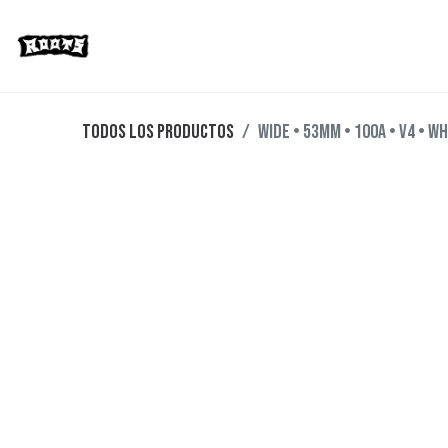
Limited Editions
Streetwear
Ska
Todos los productos
Wide • 53mm • 100A • V4 • W