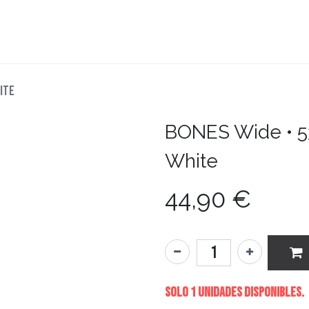
teboard
Accesorios
Zapatillas
Snowboard
hite
BONES
Wide • 5
White
44,90
€
Solo 1 Unidades disponibles.