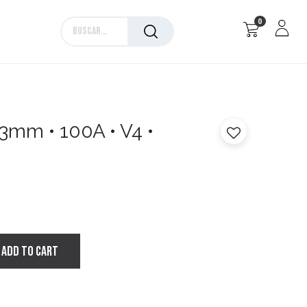
0
Marcas
3mm • 100A • V4 •
ADD TO CART