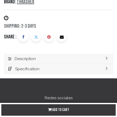
Brand:
Thrasher
Shipping: 2-3 Days
Share :
Description
Specification
Redes sociales
Instagram
Add to Cart
Facebook