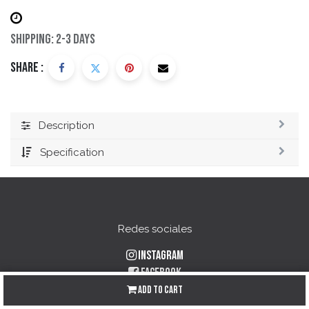
Shipping: 2-3 Days
Share :
Description
Specification
Redes sociales
Instagram
Facebook
YouTube
Add to Cart