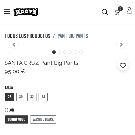
0
Todos los productos
Pant Big Pants
SANTA CRUZ
Pant Big Pants
95,00
€
Talla
28
30
32
34
Color
Blond Wood
Washed Black