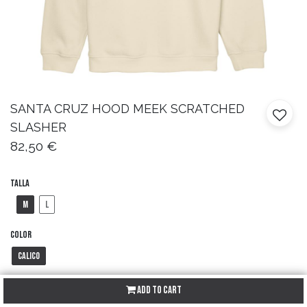
SANTA CRUZ
HOOD MEEK SCRATCHED
SLASHER
82,50
€
Talla
M
L
Color
Calico
Add to Cart