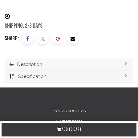
Shipping: 2-3 Days
Share :
Description
Specification
Redes sociales
Instagram
Add to Cart
Facebook
YouTube