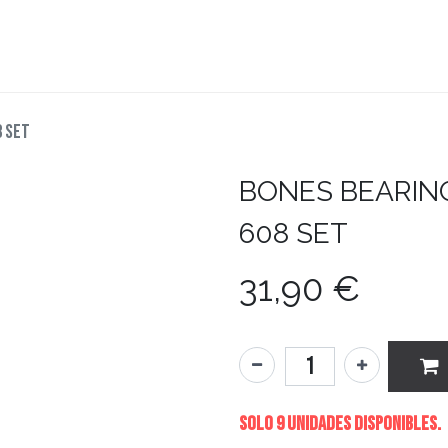
teboard
Accesorios
Zapatillas
Snowboard
8 SET
BONES
BEARIN
608 SET
31,90
€
Solo 9 Unidades disponibles.