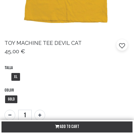
TOY MACHINE
TEE DEVIL CAT
45,00
€
Talla
XL
Color
Gold
Add to Cart
SKU:
N/A