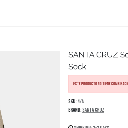
teboard
Accesorios
Zapatillas
Snowboard
SANTA CRUZ
So
Sock
Este producto no tiene combinaci
SKU:
N/A
Brand:
Santa Cruz