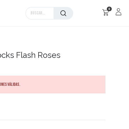
0
Marcas
cks Flash Roses
ones válidas.