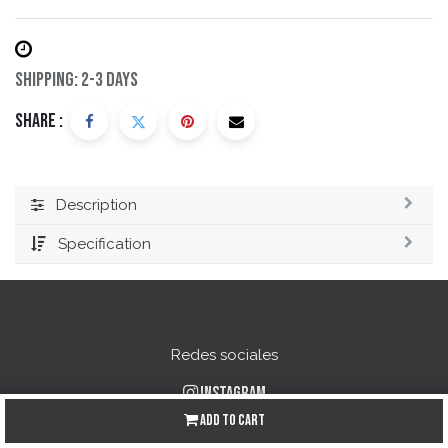
Shipping: 2-3 Days
Share :
Description
Specification
Redes sociales
Instagram
Facebook
Add to Cart
YouTube