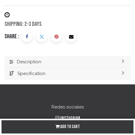
Shipping: 2-3 Days
Share :
Description
Specification
Redes sociales
Instagram
Facebook
Add to Cart
YouTube