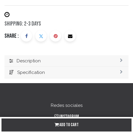
Shipping: 2-3 Days
Share :
Description
Specification
Redes sociales
Instagram
Facebook
Add to Cart
YouTube