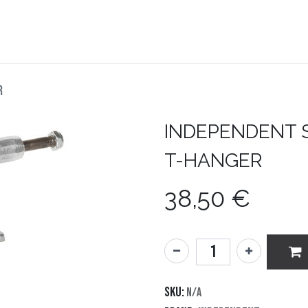
teboard
Accesorios
Zapatillas
Snowboard
R
INDEPENDENT
T-HANGER
38,50
€
SKU:
N/A